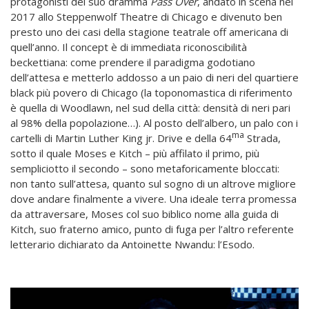
protagonisti del suo dramma
Pass Over
, andato in scena nel
2017 allo Steppenwolf Theatre di Chicago e divenuto ben
presto uno dei casi della stagione teatrale off americana di
quell’anno. Il concept è di immediata riconoscibilità
beckettiana: come prendere il paradigma godotiano
dell’attesa e metterlo addosso a un paio di neri del quartiere
black più povero di Chicago (la toponomastica di riferimento
è quella di Woodlawn, nel sud della città: densità di neri pari
al 98% della popolazione…). Al posto dell’albero, un palo con i
ma
cartelli di Martin Luther King jr. Drive e della 64
Strada,
sotto il quale Moses e Kitch – più affilato il primo, più
sempliciotto il secondo – sono metaforicamente bloccati:
non tanto sull’attesa, quanto sul sogno di un altrove migliore
dove andare finalmente a vivere. Una ideale terra promessa
da attraversare, Moses col suo biblico nome alla guida di
Kitch, suo fraterno amico, punto di fuga per l’altro referente
letterario dichiarato da Antoinette Nwandu: l’Esodo.