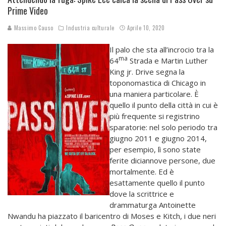
Prime Video
Massimo Causo
Industria culturale
Aprile 10, 2020
Il palo che sta all’incrocio tra la
ma
64
Strada e Martin Luther
King jr. Drive segna la
toponomastica di Chicago in
una maniera particolare. È
quello il punto della città in cui è
più frequente si registrino
sparatorie: nel solo periodo tra
giugno 2011 e giugno 2014,
per esempio, lì sono state
ferite diciannove persone, due
mortalmente. Ed è
esattamente quello il punto
dove la scrittrice e
drammaturga Antoinette
Nwandu ha piazzato il baricentro di Moses e Kitch, i due neri