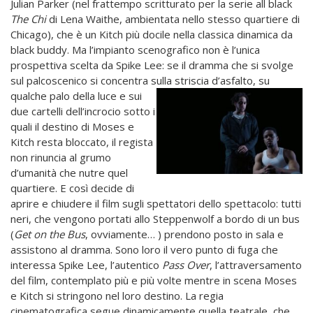
Julian Parker (nel frattempo scritturato per la serie all black
The Chi
di Lena Waithe, ambientata nello stesso quartiere di
Chicago), che è un Kitch più docile nella classica dinamica da
black buddy. Ma l’impianto scenografico non è l’unica
prospettiva scelta da Spike Lee: se il dramma che si svolge
sul palcoscenico si concentra sulla striscia d’asfalto, su
qualche palo della luce e sui
due cartelli dell’incrocio sotto i
quali il destino di Moses e
Kitch resta bloccato, il regista
non rinuncia al grumo
d’umanità che nutre quel
quartiere. E così decide di
aprire e chiudere il film sugli spettatori dello spettacolo: tutti
neri, che vengono portati allo Steppenwolf a bordo di un bus
(
Get on the Bus
, ovviamente… ) prendono posto in sala e
assistono al dramma. Sono loro il vero punto di fuga che
interessa Spike Lee, l’autentico
Pass Over
, l’attraversamento
del film, contemplato più e più volte mentre in scena Moses
e Kitch si stringono nel loro destino. La regia
cinematografica segue dinamicamente quella teatrale, che,