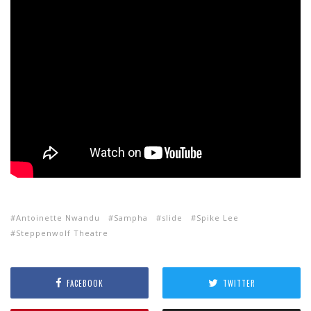
Antoinette Nwandu
Sampha
slide
Spike Lee
Steppenwolf Theatre
FACEBOOK
TWITTER