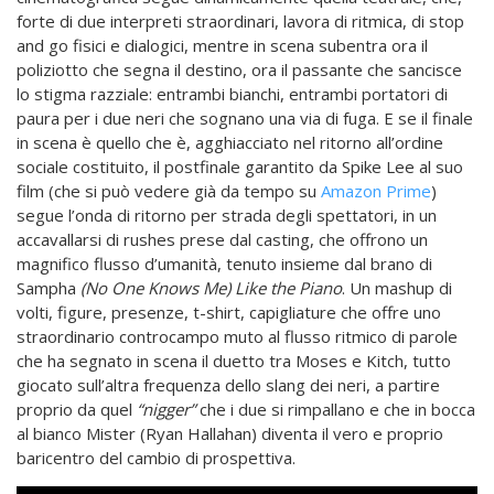
forte di due interpreti straordinari, lavora di ritmica, di stop
and go fisici e dialogici, mentre in scena subentra ora il
poliziotto che segna il destino, ora il passante che sancisce
lo stigma razziale: entrambi bianchi, entrambi portatori di
paura per i due neri che sognano una via di fuga. E se il finale
in scena è quello che è, agghiacciato nel ritorno all’ordine
sociale costituito, il postfinale garantito da Spike Lee al suo
film (che si può vedere già da tempo su
Amazon Prime
)
segue l’onda di ritorno per strada degli spettatori, in un
accavallarsi di rushes prese dal casting, che offrono un
magnifico flusso d’umanità, tenuto insieme dal brano di
Sampha
(No One Knows Me) Like the Piano
. Un mashup di
volti, figure, presenze, t-shirt, capigliature che offre uno
straordinario controcampo muto al flusso ritmico di parole
che ha segnato in scena il duetto tra Moses e Kitch, tutto
giocato sull’altra frequenza dello slang dei neri, a partire
proprio da quel
“nigger”
che i due si rimpallano e che in bocca
al bianco Mister (Ryan Hallahan) diventa il vero e proprio
baricentro del cambio di prospettiva.