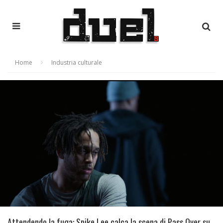
Home
Industria culturale
Attendendo la fuga: Spike Lee calca la scena di Pass Over su