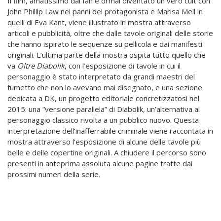
Il film, amatissimo dai fan e ormai diventato un vero cult con
John Phillip Law nei panni del protagonista e Marisa Mell in
quelli di Eva Kant, viene illustrato in mostra attraverso
articoli e pubblicità, oltre che dalle tavole originali delle storie
che hanno ispirato le sequenze su pellicola e dai manifesti
originali. L’ultima parte della mostra ospita tutto quello che
va
Oltre Diabolik
, con l’esposizione di tavole in cui il
personaggio è stato interpretato da grandi maestri del
fumetto che non lo avevano mai disegnato, e una sezione
dedicata a DK, un progetto editoriale concretizzatosi nel
2015: una “versione parallela” di Diabolik, un’alternativa al
personaggio classico rivolta a un pubblico nuovo. Questa
interpretazione dell’inafferrabile criminale viene raccontata in
mostra attraverso l’esposizione di alcune delle tavole più
belle e delle copertine originali. A chiudere il percorso sono
presenti in anteprima assoluta alcune pagine tratte dai
prossimi numeri della serie.