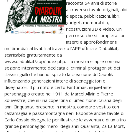
racconta 54 anni di storie
attraverso tavole originali, albi
d’epoca, pubblicazioni, libri,
gadget, memorabilia,
ricostruzioni 3D e video. Un
percorso che si completa con
inserti e approfondimenti
multimediali attivabili attraverso l’APP ufficiale Diabolik.it,
scaricabile gratuitamente da
www.diabolik.it/app/index.php.
La mostra si apre con una
sezione interamente dedicata ai criminali protagonisti dei
classici gialli che hanno ispirato la creazione di Diabolik
influenzando generazioni intere di sceneggiatori e
disegnatori. Il più noto è certo Fantômas, inquietante
personaggio creato nel 1911 da Marcel Allain e Pierre
Souvestre, che in una copertina di un’edizione italiana degli
anni Cinquanta, presente in mostra, compare vestito con
calzamaglia e passamontagna neri. Esposte anche tavole di
Carlo Cossio disegnate per illustrare le avventure di un altro
grande personaggio “nero” degli anni Quaranta, Za La Mort
,