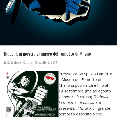
Diabolik in mostra al museo del fumetto di Milano
Redazione
Live
Luglio 6, 2016
Presso WOW Spazio Fumetto
– Museo del Fumetto di
Milano si può visitare fino al
18 settembre (ma ad agosto
la mostra è chiusa)
Diabolik:
la mostra – il
passato, il
presente, il futuro
: un grande
percorso espositivo che