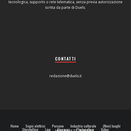
tecnologica, supporto o rete telematica, senza previa autorizzazione
scritta da parte di Duels.
CONTATTI
redazione@duels.it
Home
Sogni elettrici
Persone
Industria culturale
(Non) luoghi
Storytelling
Live
Dispacci
Photogallery
Video
INTERVISTE
DISCHI