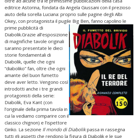
oltre ad alcune tra le primissime pubblicazioni della casa
editrice Astorina, fondata da Angela Giussani con il prezioso
aiuto della sorella Luciana: proprio sulle pagine degli Albi
Okey, con protagonista il pugile Big Ben, fanno capolino
le
prime pubblicità di
Diabolik.Grazie all’esposizione
di magnifiche tavole originali
saranno presentate le dieci
storie fondamentali di
Diabolik, quelle che ogni
“diaboliko” fan, oltre che ogni
amante del buon fumetto
deve aver letto. Vengono così
introdotti anche i tre grandi
protagonisti della serie:
Diabolik, Eva Kant (con
l’originale della prima tavola in
cui la vediamo comparire con il
classico chignon) e l’ispettore
Ginko. La sezione
Il mondo di Diabolik
passa in rassegna
tutti gli aspetti che rendono la figura di Diabolik e le sue