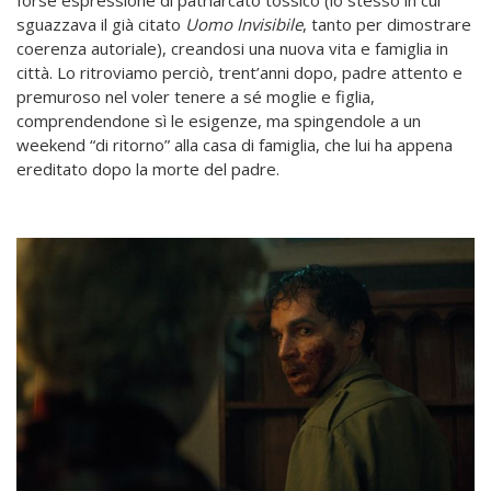
forse espressione di patriarcato tossico (lo stesso in cui
sguazzava il già citato
Uomo Invisibile
, tanto per dimostrare
coerenza autoriale), creandosi una nuova vita e famiglia in
città. Lo ritroviamo perciò, trent’anni dopo, padre attento e
premuroso nel voler tenere a sé moglie e figlia,
comprendendone sì le esigenze, ma spingendole a un
weekend “di ritorno” alla casa di famiglia, che lui ha appena
ereditato dopo la morte del padre.