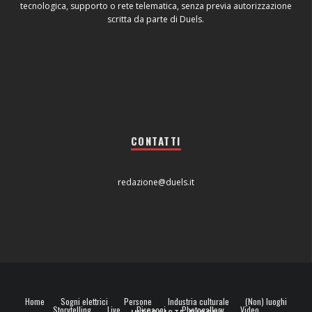
tecnologica, supporto o rete telematica, senza previa autorizzazione
scritta da parte di Duels.
CONTATTI
redazione@duels.it
Home
Sogni elettrici
Persone
Industria culturale
(Non) luoghi
Storytelling
Live
Dispacci
Photogallery
Video