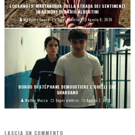
LOCARNO79: MASTANDREA SULLA STRADA DEI SENTIMENTI
IN ARMONY DI DARIO ALBERTINI
Massimo Causo
Sogni elettrici
Agosto 8, 2026
BORGO DI STÉPHANE DEMOUSTIERE E QUELLI CHE
GUARDANO
Matteo Mazza
Sogni elettrici
Agosto 7, 2026
LASCIA UN COMMENTO