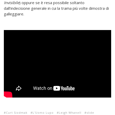
Invisibile
) oppure se è resa possibile soltanto
dall’indecisione generale in cui la trama più volte dimostra di
galleggiare.
Curt Siodmak
L'Uomo Lupo
Leigh Whanell
slide