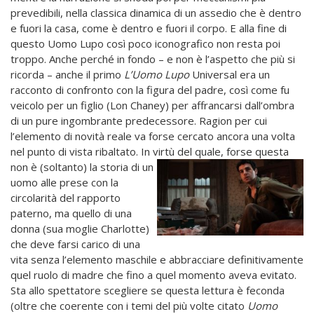
prevedibili, nella classica dinamica di un assedio che è dentro
e fuori la casa, come è dentro e fuori il corpo. E alla fine di
questo Uomo Lupo così poco iconografico non resta poi
troppo. Anche perché in fondo – e non è l’aspetto che più si
ricorda – anche il primo
L’Uomo Lupo
Universal era un
racconto di confronto con la figura del padre, così come fu
veicolo per un figlio (Lon Chaney) per affrancarsi dall’ombra
di un pure ingombrante predecessore. Ragion per cui
l’elemento di novità reale va forse cercato ancora una volta
nel punto di vista ribaltato. In virtù del quale, forse questa
non è (soltanto) la storia di
un
uomo alle prese con la
circolarità del rapporto
paterno, ma quello di una
donna (sua moglie Charlotte)
che deve farsi carico di una
vita senza l’elemento maschile e abbracciare definitivamente
quel ruolo di madre che fino a quel momento aveva evitato.
Sta allo spettatore scegliere se questa lettura è feconda
(oltre che coerente con i temi del più volte citato
Uomo