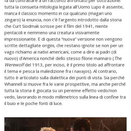
fa da contraltare a un racconto affrontato per sottrazione:
tutta la consueta mitologia legata all’Uomo Lupo è assente,
manca il classico momento in cui qualcuno (magari uno
zingaro) la enuncia, non c’è l’argento introdotto dalla storia
che Curt Siodmak scrisse per il film del 1941, niente
pentacoli e nemmeno una creatura visivamente
impressionante. E di questa “nuova” versione non vengono
scritte dettagliate origini, che restano ignote se non per un
vago richiamo ai nativi americani, come a dire ai padri (di
nuovo) d’America nonché dello stesso filone mannaro (
The
Werewolf
del 1913, per inciso, è il primo titolo ad affrontare
il tema e pesca la maledizione fra i navajos). Al contrario,
tutto è articolato sulla dialettica dei punti di vista. Sia perché
Whannell si muove fra le varie prospettive, ma anche perché
tutta la storia è giocata su un perenne effetto vedo/non
vedo, lavorando in modo millimetrico sulla linea di confine tra
il buio e le poche fonti di luce.