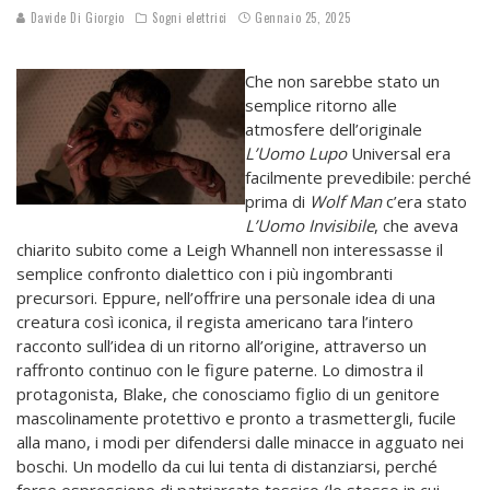
Davide Di Giorgio
Sogni elettrici
Gennaio 25, 2025
Che non sarebbe stato un
semplice ritorno alle
atmosfere dell’originale
L’Uomo Lupo
Universal era
facilmente prevedibile: perché
prima di
Wolf Man
c’era stato
L’Uomo Invisibile
, che aveva
chiarito subito come a Leigh Whannell non interessasse il
semplice confronto dialettico con i più ingombranti
precursori. Eppure, nell’offrire una personale idea di una
creatura così iconica, il regista americano tara l’intero
racconto sull’idea di un ritorno all’origine, attraverso un
raffronto continuo con le figure paterne. Lo dimostra il
protagonista, Blake, che conosciamo figlio di un genitore
mascolinamente protettivo e pronto a trasmettergli, fucile
alla mano, i modi per difendersi dalle minacce in agguato nei
boschi. Un modello da cui lui tenta di distanziarsi, perché