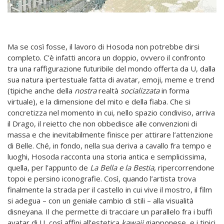
Ma se così fosse, il lavoro di Hosoda non potrebbe dirsi
completo. C’è infatti ancora un doppio, ovvero il confronto
tra una raffigurazione futuribile del mondo offerta da U, dalla
sua natura ipertestuale fatta di avatar, emoji, meme e trend
(tipiche anche della
nostra
realtà
socializzata
in forma
virtuale), e la dimensione del mito e della fiaba. Che si
concretizza nel momento in cui, nello spazio condiviso, arriva
il Drago, il reietto che non obbedisce alle convenzioni di
massa e che inevitabilmente finisce per attirare l’attenzione
di Belle. Ché, in fondo, nella sua deriva a cavallo fra tempo e
luoghi, Hosoda racconta una storia antica e semplicissima,
quella, per l’appunto de
La Bella e la Bestia
, ripercorrendone
topoi e persino iconografie. Così, quando l’artista trova
finalmente la strada per il castello in cui vive il mostro, il film
si adegua – con un geniale cambio di stili – alla visualità
disneyana. Il che permette di tracciare un parallelo fra i buffi
avatar di U, così affini all’estetica
kawaii
giapponese, e i tipici