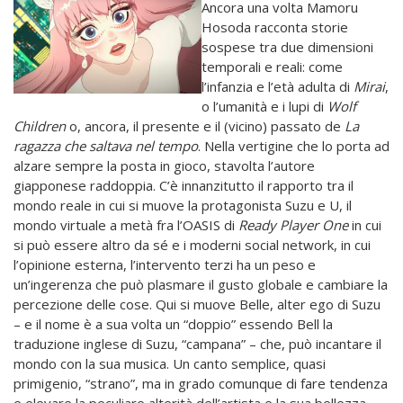
Ancora una volta Mamoru
Hosoda racconta storie
sospese tra due dimensioni
temporali e reali: come
l’infanzia e l’età adulta di
Mirai
,
o l’umanità e i lupi di
Wolf
Children
o, ancora, il presente e il (vicino) passato de
La
ragazza che saltava nel tempo
. Nella vertigine che lo porta ad
alzare sempre la posta in gioco, stavolta l’autore
giapponese raddoppia. C’è innanzitutto il rapporto tra il
mondo reale in cui si muove la protagonista Suzu e U, il
mondo virtuale a metà fra l’OASIS di
Ready Player One
in cui
si può essere altro da sé e i moderni social network, in cui
l’opinione esterna, l’intervento terzi ha un peso e
un’ingerenza che può plasmare il gusto globale e cambiare la
percezione delle cose. Qui si muove Belle, alter ego di Suzu
– e il nome è a sua volta un “doppio” essendo Bell la
traduzione inglese di Suzu, “campana” – che, può incantare il
mondo con la sua musica. Un canto semplice, quasi
primigenio, “strano”, ma in grado comunque di fare tendenza