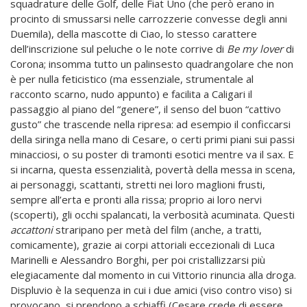
squadrature delle Golf, delle Fiat Uno (che però erano in
procinto di smussarsi nelle carrozzerie convesse degli anni
Duemila), della mascotte di Ciao, lo stesso carattere
dell’inscrizione sul peluche o le note corrive di
Be my lover
di
Corona; insomma tutto un palinsesto quadrangolare che non
è per nulla feticistico (ma essenziale, strumentale al
racconto scarno, nudo appunto) e facilita a Caligari il
passaggio al piano del “genere”, il senso del buon “cattivo
gusto” che trascende nella ripresa: ad esempio il conficcarsi
della siringa nella mano di Cesare, o certi primi piani sui passi
minacciosi, o su poster di tramonti esotici mentre va il sax. E
si incarna, questa essenzialità, povertà della messa in scena,
ai personaggi, scattanti, stretti nei loro maglioni frusti,
sempre all’erta e pronti alla rissa; proprio ai loro nervi
(scoperti), gli occhi spalancati, la verbosità acuminata. Questi
accattoni
straripano per metà del film (anche, a tratti,
comicamente), grazie ai corpi attoriali eccezionali di Luca
Marinelli e Alessandro Borghi, per poi cristallizzarsi più
elegiacamente dal momento in cui Vittorio rinuncia alla droga.
Displuvio è la sequenza in cui i due amici (viso contro viso) si
provocano, si prendono a schiaffi (Cesare crede di essere