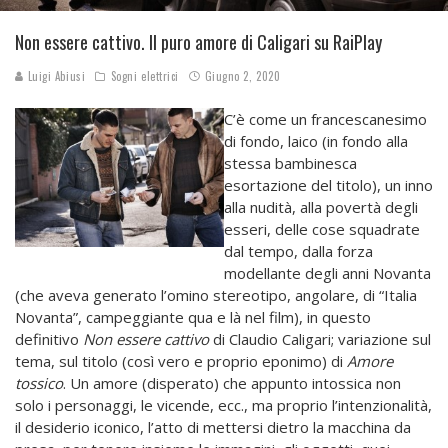
Non essere cattivo. Il puro amore di Caligari su RaiPlay
Luigi Abiusi
Sogni elettrici
Giugno 2, 2020
C’è come un francescanesimo
di fondo, laico (in fondo alla
stessa bambinesca
esortazione del titolo), un inno
alla nudità, alla povertà degli
esseri, delle cose squadrate
dal tempo, dalla forza
modellante degli anni Novanta
(che aveva generato l’omino stereotipo, angolare, di “Italia
Novanta”, campeggiante qua e là nel film), in questo
definitivo
Non essere cattivo
di Claudio Caligari; variazione sul
tema, sul titolo (così vero e proprio eponimo) di
Amore
tossico
. Un amore (disperato) che appunto intossica non
solo i personaggi, le vicende, ecc., ma proprio l’intenzionalità,
il desiderio iconico, l’atto di mettersi dietro la macchina da