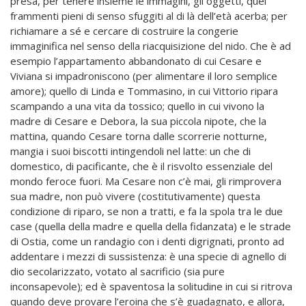
presa, per tenere insieme le immagini, gli oggetti, quei
frammenti pieni di senso sfuggiti al di là dell’età acerba; per
richiamare a sé e cercare di costruire la congerie
immaginifica nel senso della riacquisizione del nido. Che è ad
esempio l’appartamento abbandonato di cui Cesare e
Viviana si impadroniscono (per alimentare il loro semplice
amore); quello di Linda e Tommasino, in cui Vittorio ripara
scampando a una vita da tossico; quello in cui vivono la
madre di Cesare e Debora, la sua piccola nipote, che la
mattina, quando Cesare torna dalle scorrerie notturne,
mangia i suoi biscotti intingendoli nel latte: un che di
domestico, di pacificante, che è il risvolto essenziale del
mondo feroce fuori. Ma Cesare non c’è mai, gli rimprovera
sua madre, non può vivere (costitutivamente) questa
condizione di riparo, se non a tratti, e fa la spola tra le due
case (quella della madre e quella della fidanzata) e le strade
di Ostia, come un randagio con i denti digrignati, pronto ad
addentare i mezzi di sussistenza: è una specie di agnello di
dio secolarizzato, votato al sacrificio (sia pure
inconsapevole); ed è spaventosa la solitudine in cui si ritrova
quando deve provare l’eroina che s’è guadagnato, e allora,