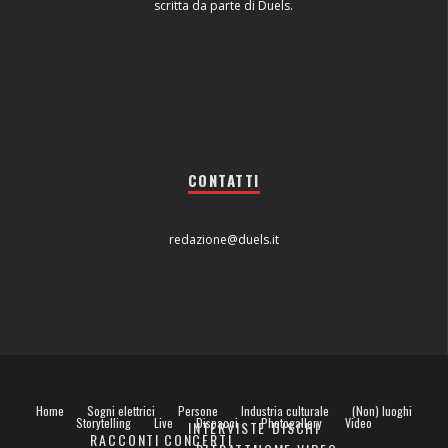
scritta da parte di Duels.
CONTATTI
redazione@duels.it
Home
Sogni elettrici
Persone
Industria culturale
(Non) luoghi
Storytelling
Live
Dispacci
Photogallery
Video
INTERVISTE
DISCHI
RACCONTI
CONCERTI