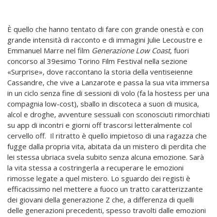
È quello che hanno tentato di fare con grande onestà e con
grande intensità di racconto e di immagini Julie Lecoustre e
Emmanuel Marre nel film
Generazione Low Coast
, fuori
concorso al 39esimo Torino Film Festival nella sezione
«Surprise», dove raccontano la storia della ventiseienne
Cassandre, che vive a Lanzarote e passa la sua vita immersa
in un ciclo senza fine di sessioni di volo (fa la hostess per una
compagnia low-cost), sballo in discoteca a suon di musica,
alcol e droghe, avventure sessuali con sconosciuti rimorchiati
su app di incontri e giorni off trascorsi letteralmente col
cervello off.
Il ritratto è quello impietoso di una ragazza che
fugge dalla propria vita, abitata da un mistero di perdita che
lei stessa ubriaca svela subito senza alcuna emozione. Sarà
la vita stessa a costringerla a recuperare le emozioni
rimosse legate a quel mistero. Lo sguardo dei registi è
efficacissimo nel mettere a fuoco un tratto caratterizzante
dei giovani della generazione Z che, a differenza di quelli
delle generazioni precedenti, spesso travolti dalle emozioni