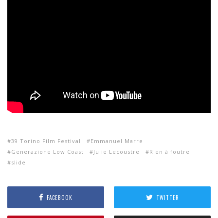
39 Torino Film Festival
Emmanuel Marre
Generazione Low Coast
Julie Lecoustre
Rien à foutre
slide
FACEBOOK
TWITTER