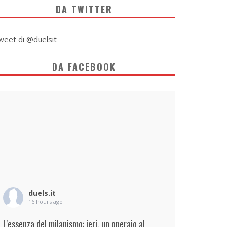
DA TWITTER
weet di @duelsit
DA FACEBOOK
duels.it
16 hours ago
L'essenza del milanismo: ieri, un operaio al