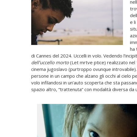
nel
tro
del
e l
sit
azi
imm
ha 
di Cannes del 2024. Uccelli in volo. Vedendo l’incipi
dell’uccello morto
(Let mrtve ptice) realizzato nel 
cinema jugoslavo (purtroppo ovunque introvabile). U
persone in un campo che alzano gli occhi al cielo per
volo infilandosi in un’auto scoperta che sta passan
spazio altro, “trattenuta” con modalità diversa da