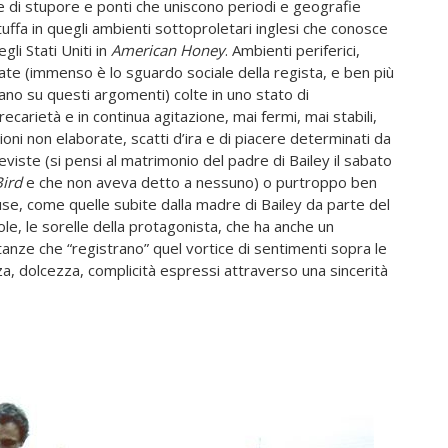
e di stupore e ponti che uniscono periodi e geografie
-tuffa in quegli ambienti sottoproletari inglesi che conosce
li Stati Uniti in
American Honey
. Ambienti periferici,
zzate (immenso è lo sguardo sociale della regista, e ben più
rano su questi argomenti) colte in uno stato di
ecarietà e in continua agitazione, mai fermi, mai stabili,
oni non elaborate, scatti d’ira e di piacere determinati da
iste (si pensi al matrimonio del padre di Bailey il sabato
Bird
e che non aveva detto a nessuno) o purtroppo ben
fuse, come quelle subite dalla madre di Bailey da parte del
ole, le sorelle della protagonista, che ha anche un
tanze che “registrano” quel vortice di sentimenti sopra le
 dolcezza, complicità espressi attraverso una sincerità