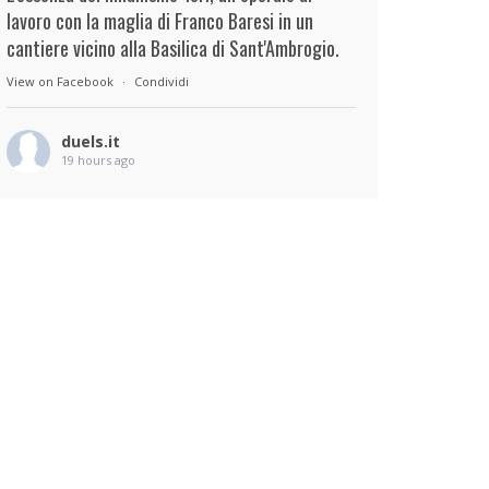
lavoro con la maglia di Franco Baresi in un
cantiere vicino alla Basilica di Sant'Ambrogio.
View on Facebook
·
Condividi
duels.it
19 hours ago
View on Facebook
·
Condividi
duels.it
19 hours ago
View on Facebook
·
Condividi