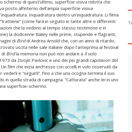
lo schermo di quest’ultimo, superficie visiva ridotta che
va posto all’interno dell’ampia superficie visiva
l’inquadratura. Inquadratura dentro un’inquadratura. Li filma
i “trattiene” (come farà in seguito in tante altre e differenti
T
uazioni che la vedono al tempo stesso testimone e in
one) la dodicenne Bailey nelle prime, stupende e flagranti,
agini di
Bird
di Andrea Arnold che, con un anno di ritardo,
trovato uscita nelle sale italiane dopo l’anteprima al festival
t di
Bird
la memoria non può non andare a
Il volo
1973 da Zivojin Pavlovic e uno dei più grandi capolavori del
n film che inizia anch’esso con uccelli in volo osservati da
 vederli e “seguirli”. Fino a che una cicogna termina il suo
do in quella strada di campagna. “Catturata” anche lei in uno
 una superficie-schermo.