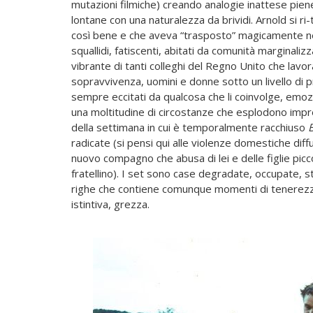
mutazioni filmiche) creando analogie inattese pien
lontane con una naturalezza da brividi. Arnold si ri
così bene e che aveva “trasposto” magicamente neg
squallidi, fatiscenti, abitati da comunità marginali
vibrante di tanti colleghi del Regno Unito che lavo
sopravvivenza, uomini e donne sotto un livello di pr
sempre eccitati da qualcosa che li coinvolge, emozi
una moltitudine di circostanze che esplodono imprev
della settimana in cui è temporalmente racchiuso
radicate (si pensi qui alle violenze domestiche dif
nuovo compagno che abusa di lei e delle figlie picc
fratellino). I set sono case degradate, occupate, s
righe che contiene comunque momenti di tenerezza,
istintiva, grezza.