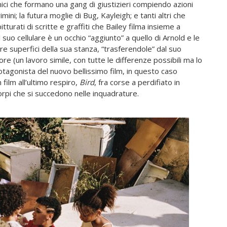
 amici che formano una gang di giustizieri compiendo azioni
ini; la futura moglie di Bug, Kayleigh; e tanti altri che
turati di scritte e graffiti che Bailey filma insieme a
l suo cellulare è un occhio “aggiunto” a quello di Arnold e le
re superfici della sua stanza, “trasferendole” dal suo
e (un lavoro simile, con tutte le differenze possibili ma lo
otagonista del nuovo bellissimo film, in questo caso
n film all’ultimo respiro,
Bird
, fra corse a perdifiato in
corpi che si succedono nelle inquadrature.