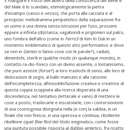
E mangiare il frutto dell’albero della conoscenza del Bene e
del Male è lo scandalo, etimologicamente la pietra
d’inciampo (sasso e sesso), che porta alla
cacciata e al
precipizio: melodramma peripatetico della separazione fra
un uomo e una donna senza istruzioni per l’uso, prossimi
eppure a infinita (di)stanza, vagabondi e prigionieri sul palco,
uno l’ombra dell’altro (come in
Ferro3
di Kim Ki Duk in un
momento emblematico di questo atto performativo: e dove
se non in
Genesi
si fanno cose con le parole?), radiati,
dimentichi, sterili in qualche modo (in qualunque mondo), in
contatto ra-dio-fonico con un divino assente, o lontanissimo,
che pure assiste (forse?) ai loro traslochi di sensi, alle loro di
dislocazioni di segni, al ballo mancato e alla canzone
dell’incompletezza, all’insoddisfazione creativa e creatrice di
questa coppia scoppiata alla ricerca disperata di una
discendenza, nel tentativo (letterale e vano) di mettere le
cose a posto, traslocarle e inscatolarle, con i contorsionismi
di una cosmogonia disegnata nella (e con) la sabbia, in un
finale che non finisce, in una
operosa e continua, ribollente
ribellione (quel
Bee Riot
del titolo enigmatico, come fosse
una puntuta possibile risposta al dubbio amletico, fra ricatto