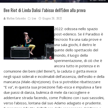
© Ivan Nocera
Bee Riot di Linda Dalisi: l’abisso dell’Eden alla prova
Matteo Columbo
Live
Giugno 26, 2022
2022: odissea nello spazio
post-edenico. Se il Paradiso è
l’incrocio fra una sala prove e
una sala giochi, il dietro le
quinte dello spettacolo del
mondo, il luogo della
sperimentazione, di ciò che è
ancora tutto in potenza e in
comunione dei beni (del Bene?), la caduta ci getta invece
negli spazi siderali e incolmabili dell’assenza, dell’esilio e della
mancanza (Male-di(re)zione). Eva si potrebbe ribattezzare
“E va”, in questa sua proiezione fiab-esca e impulsiva a fare
due passi di danza, bulimica di mele da raccogliere e
addentare strada facendo, come Pollicino con i suoi sassolini,
verso l’abisso, lontana dal suo Adamo adagiato e prudente.