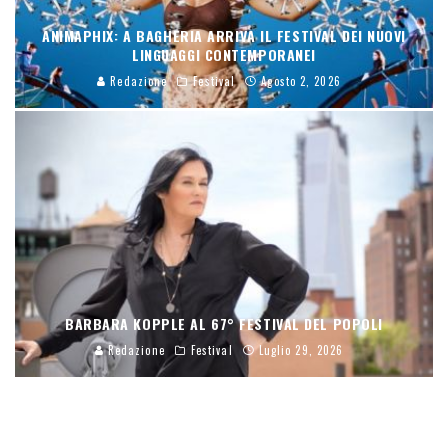
ANIMAPHIX: A BAGHERIA ARRIVA IL FESTIVAL DEI NUOVI
LINGUAGGI CONTEMPORANEI
Redazione
Festival
Agosto 2, 2026
BARBARA KOPPLE AL 67° FESTIVAL DEL POPOLI
Redazione
Festival
Luglio 29, 2026