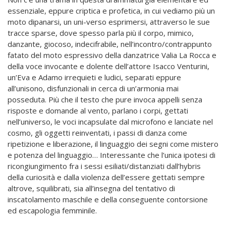
essenziale, eppure criptica e profetica, in cui vediamo più un
moto dipanarsi, un uni-verso esprimersi, attraverso le sue
tracce sparse, dove spesso parla più il corpo, mimico,
danzante, giocoso, indecifrabile, nell’incontro/contrappunto
fatato del moto espressivo della danzatrice Valia La Rocca e
della voce invocante e dolente dell’attore Isacco Venturini,
un’Eva e Adamo irrequieti e ludici, separati eppure
all’unisono, disfunzionali in cerca di un’armonia mai
posseduta. Più che il testo che pure invoca appelli senza
risposte e domande al vento, parlano i corpi, gettati
nell’universo, le voci incapsulate dal microfono e lanciate nel
cosmo, gli oggetti
reinventati, i passi di danza come
ripetizione e liberazione, il linguaggio dei segni come mistero
e potenza del linguaggio… Interessante che l’unica ipotesi di
ricongiungimento fra i sessi esiliati/distanziati dall’hybris
della curiosità e dalla violenza dell’essere gettati sempre
altrove, squilibrati, sia all’insegna del tentativo di
inscatolamento maschile e della conseguente contorsione
ed escapologia femminile.