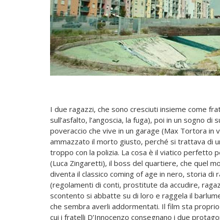
I due ragazzi, che sono cresciuti insieme come fratel
sull’asfalto, l’angoscia, la fuga), poi in un sogno di
poveraccio che vive in un garage (Max Tortora in v
ammazzato il morto giusto, perché si trattava di u
troppo con la polizia. La cosa è il viatico perfetto 
(Luca Zingaretti), il boss del quartiere, che quel mo
diventa il classico coming of age in nero, storia di 
(regolamenti di conti, prostitute da accudire, ragaz
scontento si abbatte su di loro e raggela il barlum
che sembra averli addormentati. Il film sta proprio
cui i fratelli D’Innocenzo consegnano i
due protagon