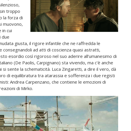
ilenzioso,
sin troppo
 la forza di
 si muovono,
 in cui
i due
data giusta, il rigore infantile che ne raffredda le
e consegnandoli ad atti di coscienza quasi astratti,
esto esordio così rigoroso nel suo aderire all’umanesimo di
taliano (De Paolis, Carpignano) sta vivendo, ma c’è anche
si sente la schematicità. Luca Zingaretti, a dire il vero, dà
oro di equilibratura tra atarassia e sofferenza i due registi
nisti: Andrea Carpenzano, che contiene le emozioni di
eazioni di Mirko.