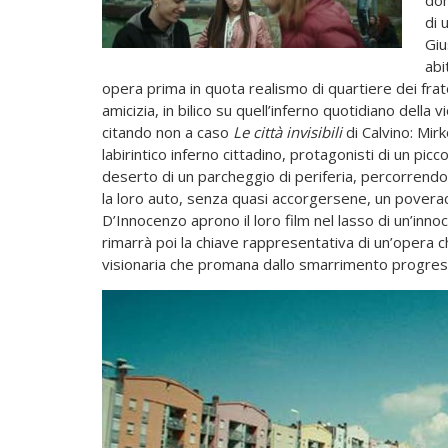
dom
di 
Giu
abi
opera prima in quota realismo di quartiere dei fra
amicizia, in bilico su quell’inferno quotidiano della 
citando non a caso
Le città invisibili
di Calvino: Mir
labirintico inferno cittadino, protagonisti di un pi
deserto di un parcheggio di periferia, percorrend
la loro auto, senza quasi accorgersene, un poveracc
D’Innocenzo aprono il loro film nel lasso di un’inn
rimarrà poi la chiave rappresentativa di un’opera che
visionaria che promana dallo smarrimento progress