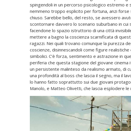
spingendoli in un percorso psicologico estremo e s
nemmeno troppo esplicito per fortuna, anzi forse 
chiuso. Sarebbe bello, del resto, se avessero avuto
scontornare davvero lo scenario suburbano in cui
facendone lo spazio istruttorio di una città invisibile
mettere a bagno la coscienza scarnificata di quest
ragazzi. Nei quali trovano comunque la purezza denu
coscienze, disinnescandoli come figure realistiche 
simbolici. C’è forza, sentimento e astrazione in qu
periferia che questa stagione del giovane cinema i
un persistente malinteso da realismo armato, di cui 
una profondità al boss che lascia il segno, ma il lav
lo hanno fatto soprattutto sui due giovani protago
Manolo, e Matteo Olivetti, che lascia esplodere le r