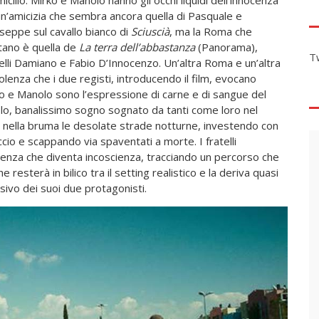
icilio. Mirko e Manolo hanno gli occhi liquidi dell’innocenza
un’amicizia che sembra ancora quella di Pasquale e
seppe sul cavallo bianco di
Sciuscià
, ma la Roma che
tano è quella de
La terra dell’abbastanza
(Panorama),
T
telli Damiano e Fabio D’Innocenzo. Un’altra Roma e un’altra
violenza che i due registi, introducendo il film, evocano
ko e Manolo sono l’espressione di carne e di sangue del
ccolo, banalissimo sogno sognato da tanti come loro nel
o nella bruma le desolate strade notturne, investendo con
io e scappando via spaventati a morte. I fratelli
ocenza che diventa incoscienza, tracciando un percorso che
 resterà in bilico tra il setting realistico e la deriva quasi
ivo dei suoi due protagonisti.