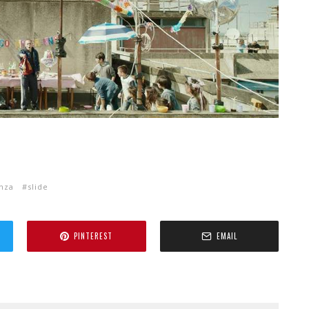
anza
slide
PINTEREST
EMAIL