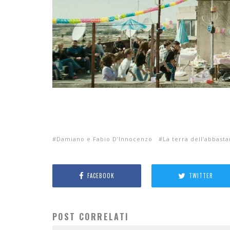
Damiano e Fabio D’Innocenzo
La terra dell’abbast
FACEBOOK
TWITTER
POST CORRELATI