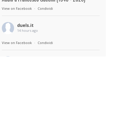
View on Facebook
·
Condividi
duels.it
14 hours ago
View on Facebook
·
Condividi
duels.it
14 hours ago
Sul set di Bad Lieutenant: Tokyo di Takashi
Miike, con Shun Oguri, Lily James , Liv
Morganremake. Remake di Bad Lieutenant di
Abel Ferrara
View on Facebook
·
Condividi