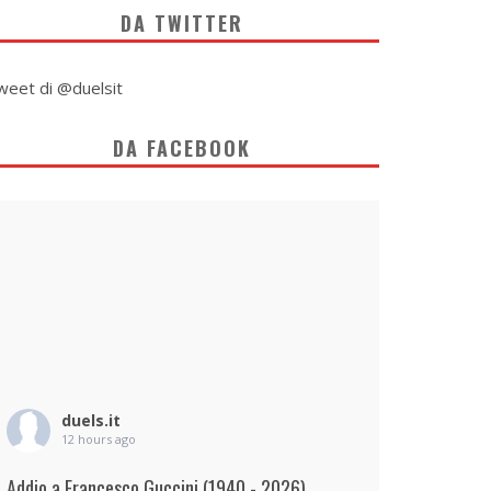
DA TWITTER
weet di @duelsit
DA FACEBOOK
duels.it
12 hours ago
Addio a Francesco Guccini (1940 - 2026)