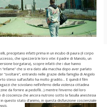
li, precipitano infatti prima in un incubo di paura (il corpo
 successo, che spezzerà le loro vite: il padre di Manolo, un
ersione borgatara), scopre infatti che i due hanno
n “infame” che si era dato alla macchia dopo aver parlato
per “svoltare”, entrando nelle grazie della famiglia di Angelo
rto steso sull’asfalto ha molto gradito… E quindi il film
ragazzi che scivolano nell’inferno della violenza cittadina
zine da fornire ai pedofili…) mentre l’inverno del loro
e di coscienza che ancora nutrono sotto la fasulla anestesia
 in questo stato d’animo, in questa disfunzione coscienziale
isti,