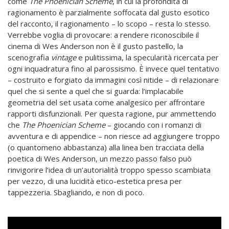
come
The Phoenician Scheme
, in cui la profondità di
ragionamento è parzialmente soffocata dal gusto esotico
del racconto, il ragionamento – lo scopo – resta lo stesso.
Verrebbe voglia di provocare: a rendere riconoscibile il
cinema di Wes Anderson non è il gusto pastello, la
scenografia
vintage
e pulitissima, la specularità ricercata per
ogni inquadratura fino al parossismo. È invece quel tentativo
– costruito e forgiato da immagini così nitide – di relazionare
quel che si sente a quel che si guarda: l’implacabile
geometria del set usata come analgesico per affrontare
rapporti disfunzionali. Per questa ragione, pur ammettendo
che
The Phoenician Scheme
– giocando con i romanzi di
avventura e di appendice – non riesce ad aggiungere troppo
(o quantomeno abbastanza) alla linea ben tracciata della
poetica di Wes Anderson, un mezzo passo falso può
rinvigorire l’idea di un’autorialità troppo spesso scambiata
per vezzo, di una lucidità etico-estetica presa per
tappezzeria. Sbagliando, e non di poco.