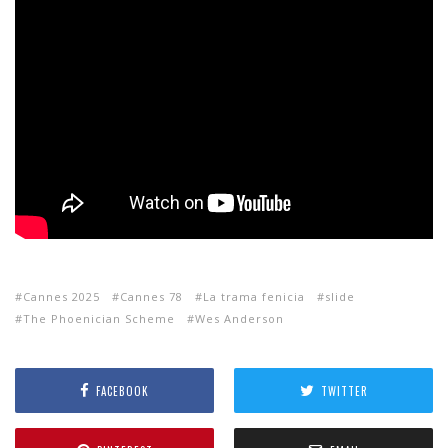
Cannes 2025
Cannes 78
La trama fenicia
slide
The Phoenician Scheme
Wes Anderson
FACEBOOK
TWITTER