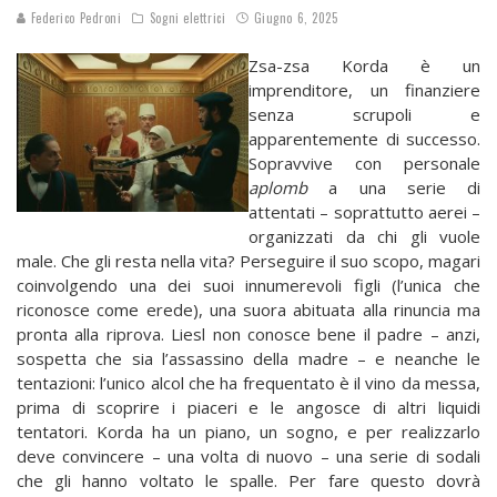
Federico Pedroni
Sogni elettrici
Giugno 6, 2025
Zsa-zsa Korda è un
imprenditore, un finanziere
senza scrupoli e
apparentemente di successo.
Sopravvive con personale
aplomb
a una serie di
attentati – soprattutto aerei –
organizzati da chi gli vuole
male. Che gli resta nella vita? Perseguire il suo scopo, magari
coinvolgendo una dei suoi innumerevoli figli (l’unica che
riconosce come erede), una suora abituata alla rinuncia ma
pronta alla riprova. Liesl non conosce bene il padre – anzi,
sospetta che sia l’assassino della madre – e neanche le
tentazioni: l’unico alcol che ha frequentato è il vino da messa,
prima di scoprire i piaceri e le angosce di altri liquidi
tentatori. Korda ha un piano, un sogno, e per realizzarlo
deve convincere – una volta di nuovo – una serie di sodali
che gli hanno voltato le spalle. Per fare questo dovrà