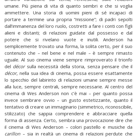
umane. Più piena di vita di quanto sembri e che si voglia
ammettere. Una storia di uomini pieni di sé incapaci di
portare a termine una propria “missione”; di padri sepolti
dall’immanenza del loro ruolo, costretti a fare i conti con figli
alieni e distanti; di relazioni guidate dal possesso e dal
potere che si rivelano vuote e inutili. Anderson ha
semplicemente trovato una forma, la solita certo, per il suo
contenuto che – nel bene e nel male – è sempre rimasto
uguale. Al suo cinema viene sempre rimproverato il trionfo
del
décor
sulla necessità della storia, senza pensare che il
décor
, nella sua idea di cinema, possa essere esattamente
lo specchio del labirinto di relazioni umane sempre messe
alla luce, sempre centrali, sempre necessarie. Al centro del
cinema di Wes Anderson non c’è mai – per quanto possa
invece sembrare ovvio – un gusto estetizzante, quanto il
tentativo di creare un immaginario (simmetrico, riconoscibile,
stilizzato) che sappia comprendere e abbracciare quella
forma di assenza. Certo, sembra una provocazione dire che
il cinema di Wes Anderson – colori pastello e musiche da
carillon
– sia in realtà un cinema di relazioni perdute che