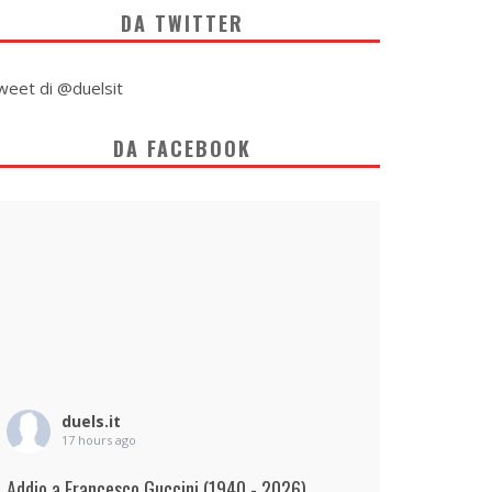
DA TWITTER
weet di @duelsit
DA FACEBOOK
duels.it
17 hours ago
Addio a Francesco Guccini (1940 - 2026)