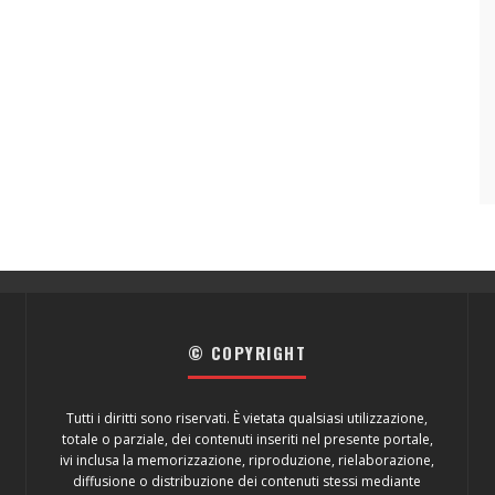
© COPYRIGHT
Tutti i diritti sono riservati. È vietata qualsiasi utilizzazione,
totale o parziale, dei contenuti inseriti nel presente portale,
ivi inclusa la memorizzazione, riproduzione, rielaborazione,
diffusione o distribuzione dei contenuti stessi mediante