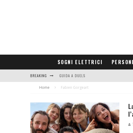
SOGNI ELETTRICI
PERSON
BREAKING
GUIDA A DUELS
Home
CONTRIBUTORS
Fabien Gorgeart
L
l
T