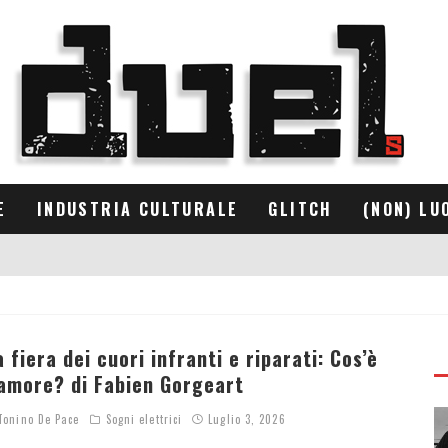
E
INDUSTRIA CULTURALE
GLITCH
(NON) LU
a fiera dei cuori infranti e riparati: Cos’è
’amore? di Fabien Gorgeart
onino De Pace
Sogni elettrici
Luglio 3, 2026