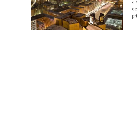
a 
de
pr