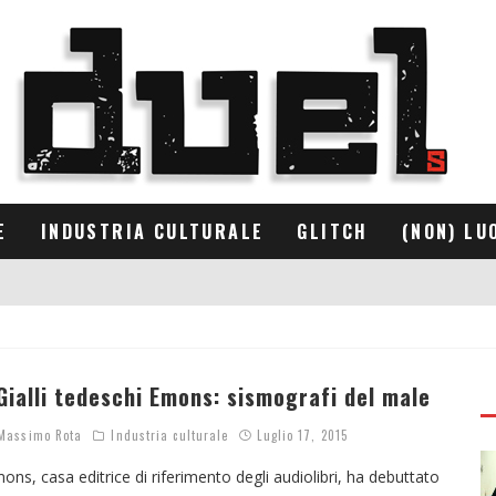
E
INDUSTRIA CULTURALE
GLITCH
(NON) LU
 Gialli tedeschi Emons: sismografi del male
assimo Rota
Industria culturale
Luglio 17, 2015
ons, casa editrice di riferimento degli audiolibri, ha debuttato