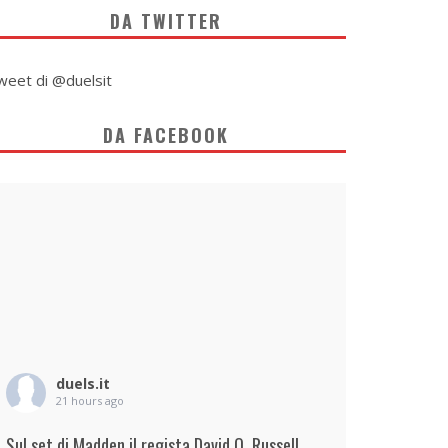
DA TWITTER
weet di @duelsit
DA FACEBOOK
duels.it
21 hours ago
Sul set di Madden il regista David O. Russell