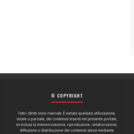
© COPYRIGHT
Tutti i diritti sono riservati. È vietata qualsiasi utilizzazione,
totale o parziale, dei contenuti inseriti nel presente portale,
ivi inclusa la memorizzazione, riproduzione, rielaborazione,
diffusione o distribuzione dei contenuti stessi mediante