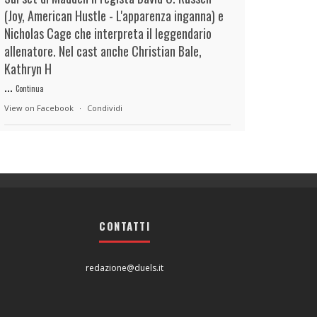
(Joy, American Hustle - L'apparenza inganna) e
Nicholas Cage che interpreta il leggendario
allenatore. Nel cast anche Christian Bale,
Kathryn H
...
Continua
View on Facebook
·
Condividi
duels.it
22 hours ago
View on Facebook
·
Condividi
CONTATTI
duels.it
22 hours ago
View on Facebook
·
Condividi
redazione@duels.it