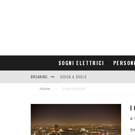
SOGNI ELETTRICI
PERSON
BREAKING
GUIDA A DUELS
Home
CONTRIBUTORS
Gialli tedeschi
I
M
Em