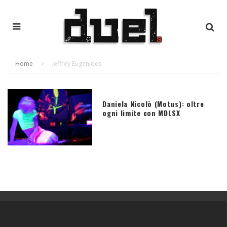
Home
Jeffrey Eugenides
Daniela Nicolò (Motus): oltre
ogni limite con MDLSX