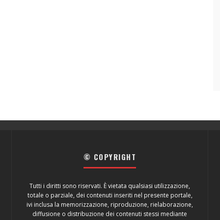
© COPYRIGHT
Tutti i diritti sono riservati. È vietata qualsiasi utilizzazione,
totale o parziale, dei contenuti inseriti nel presente portale,
ivi inclusa la memorizzazione, riproduzione, rielaborazione,
diffusione o distribuzione dei contenuti stessi mediante