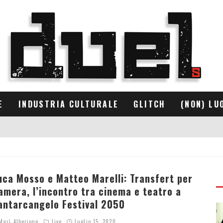
E
INDUSTRIA CULTURALE
GLITCH
(NON) LU
uca Mosso e Matteo Marelli: Transfert per
amera, l’incontro tra cinema e teatro a
antarcangelo Festival 2050
arì Alberione
Live
Luglio 15, 2020