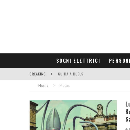
SOGNI ELETTRICI
PERSON
BREAKING
GUIDA A DUELS
Home
CONTRIBUTORS
Motus
L
K
S
M