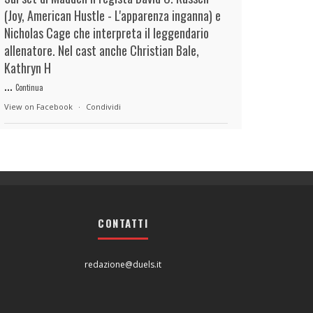
(Joy, American Hustle - L'apparenza inganna) e
Nicholas Cage che interpreta il leggendario
allenatore. Nel cast anche Christian Bale,
Kathryn H
...
Continua
View on Facebook
·
Condividi
duels.it
3 hours ago
View on Facebook
·
Condividi
CONTATTI
duels.it
3 hours ago
View on Facebook
·
Condividi
redazione@duels.it