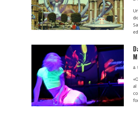
Un
di
Sa
ed
D
M
M
«O
al
co
fo