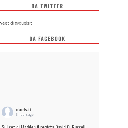
DA TWITTER
weet di @duelsit
DA FACEBOOK
duels.it
3 hours ago
Sul set di Madden il regista David O. Russell