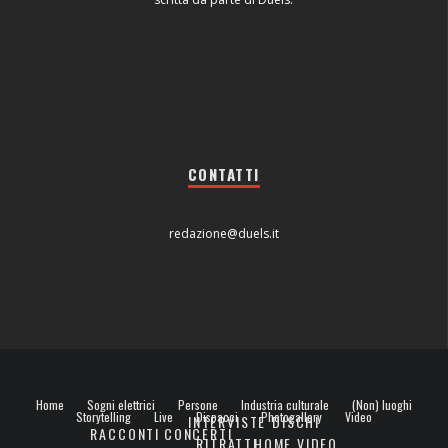
CONTATTI
redazione@duels.it
Home
Sogni elettrici
Persone
Industria culturale
(Non) luoghi
Storytelling
Live
Dispacci
Photogallery
Video
INTERVISTE
DISCHI
RACCONTI
CONCERTI
RITRATTI
HOME VIDEO