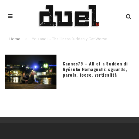
Home
You and I – The Illness Suddenly Get Worse
Cannes79 – All of a Sudden di
Ryûsuke Hamaguchi: sguardo,
parola, tocco, verticalità