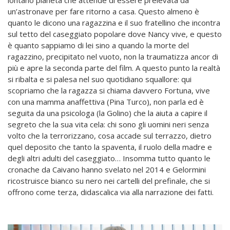
lontano pianeta che attende di essere prelevata da
un’astronave per fare ritorno a casa. Questo almeno è
quanto le dicono una ragazzina e il suo fratellino che incontra
sul tetto del caseggiato popolare dove Nancy vive, e questo
è quanto sappiamo di lei sino a quando la morte del
ragazzino, precipitato nel vuoto, non la traumatizza ancor di
più e apre la seconda parte del film. A questo punto la realtà
si ribalta e si palesa nel suo quotidiano squallore: qui
scopriamo che la ragazza si chiama davvero Fortuna, vive
con una mamma anaffettiva (Pina Turco), non parla ed è
seguita da una psicologa (la Golino) che la aiuta a capire il
segreto che la sua vita cela: chi sono gli uomini neri senza
volto che la terrorizzano, cosa accade sul terrazzo, dietro
quel deposito che tanto la spaventa, il ruolo della madre e
degli altri adulti del caseggiato… Insomma tutto quanto le
cronache da Caivano hanno svelato nel 2014 e Gelormini
ricostruisce bianco su nero nei cartelli del prefinale, che si
offrono come terza, didascalica via alla narrazione dei fatti.