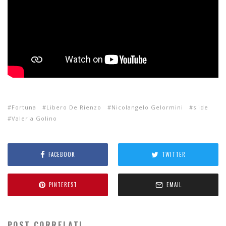
Fortuna
Libero De Rienzo
Nicolangelo Gelormini
slide
Valeria Golino
FACEBOOK
TWITTER
PINTEREST
EMAIL
POST CORRELATI