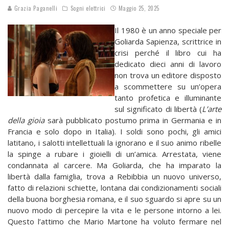
Grazia Paganelli
Sogni elettrici
Maggio 25, 2025
Il 1980 è un anno speciale per
Goliarda Sapienza, scrittrice in
crisi perché il libro cui ha
dedicato dieci anni di lavoro
non trova un editore disposto
a scommettere su un’opera
tanto profetica e illuminante
sul significato di libertà (
L’arte
della gioia
sarà pubblicato postumo prima in Germania e in
Francia e solo dopo in Italia). I soldi sono pochi, gli amici
latitano, i salotti intellettuali la ignorano e il suo animo ribelle
la spinge a rubare i gioielli di un’amica. Arrestata, viene
condannata al carcere. Ma Goliarda, che ha imparato la
libertà dalla famiglia, trova a Rebibbia un nuovo universo,
fatto di relazioni schiette, lontana dai condizionamenti sociali
della buona borghesia romana, e il suo sguardo si apre su un
nuovo modo di percepire la vita e le persone intorno a lei.
Questo l’attimo che Mario Martone ha voluto fermare nel