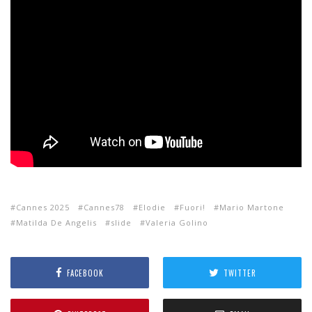
Cannes 2025
Cannes78
Elodie
Fuori!
Mario Martone
Matilda De Angelis
slide
Valeria Golino
FACEBOOK
TWITTER