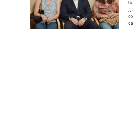
Un
gi
co
da