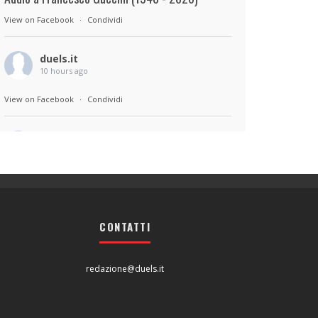
View on Facebook
·
Condividi
duels.it
10 hours ago
View on Facebook
·
Condividi
duels.it
10 hours ago
Sul set di Bad Lieutenant: Tokyo di Takashi
Miike, con Shun Oguri, Lily James , Liv
Morganremake. Remake di Bad Lieutenant di
CONTATTI
Abel Ferrara
View on Facebook
·
Condividi
redazione@duels.it