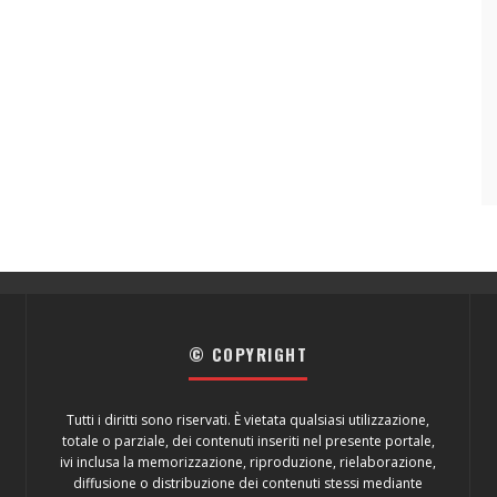
© COPYRIGHT
Tutti i diritti sono riservati. È vietata qualsiasi utilizzazione,
totale o parziale, dei contenuti inseriti nel presente portale,
ivi inclusa la memorizzazione, riproduzione, rielaborazione,
diffusione o distribuzione dei contenuti stessi mediante