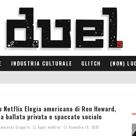
E
INDUSTRIA CULTURALE
GLITCH
(NON) LU
u Netflix Elegia americana di Ron Howard,
ra ballata privata e spaccato sociale
eonardo Gregorio
Sogni elettrici
Dicembre 16, 2020