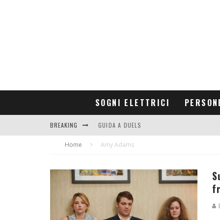
SOGNI ELETTRICI
PERSON
BREAKING
GUIDA A DUELS
Home
CONTRIBUTORS
Amy Adams
S
f
L