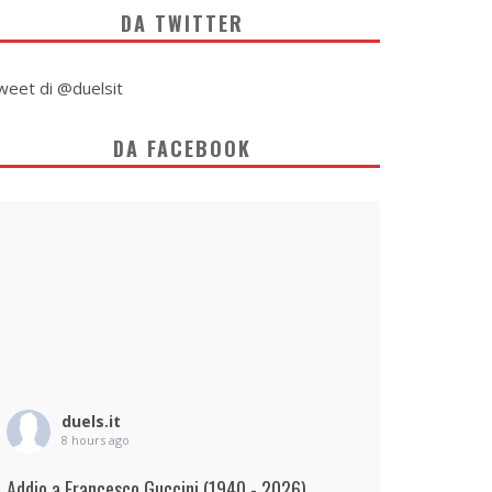
DA TWITTER
weet di @duelsit
DA FACEBOOK
duels.it
8 hours ago
Addio a Francesco Guccini (1940 - 2026)