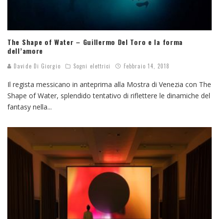
The Shape of Water – Guillermo Del Toro e la forma
dell’amore
Davide Di Giorgio
Sogni elettrici
Febbraio 14, 2018
Il regista messicano in anteprima alla Mostra di Venezia con The
Shape of Water, splendido tentativo di riflettere le dinamiche del
fantasy nella
...