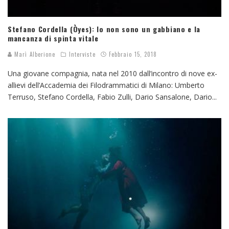
Stefano Cordella (Òyes): Io non sono un gabbiano e la
mancanza di spinta vitale
Marì Alberione
Interviste
Febbraio 15, 2018
Una giovane compagnia, nata nel 2010 dall’incontro di nove ex-
allievi dell’Accademia dei Filodrammatici di Milano: Umberto
Terruso, Stefano Cordella, Fabio Zulli, Dario Sansalone, Dario
...