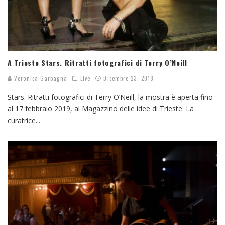
A Trieste Stars. Ritratti fotografici di Terry O’Neill
Veronica Garbagna
Live
Dicembre 23, 2018
Stars. Ritratti fotografici di Terry O’Neill, la mostra è aperta fino
al 17 febbraio 2019, al Magazzino delle idee di Trieste. La
curatrice
...